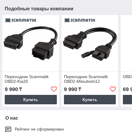
Подобные товары компании
Переходник Scanmatik
Переходник Scanmatik
OBD
OBD2-Kia20
OBD2-Mitsubishi12
9 990
9 990
69 
₸
₸
Купить
Купить
О нас
Рейтинг не сформирован