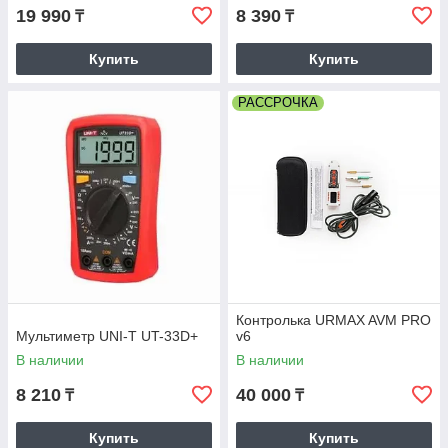
19 990
8 390
₸
₸
Купить
Купить
РАССРОЧКА
Контролька URMAX AVM PRO
Мультиметр UNI-T UT-33D+
v6
В наличии
В наличии
8 210
40 000
₸
₸
Купить
Купить