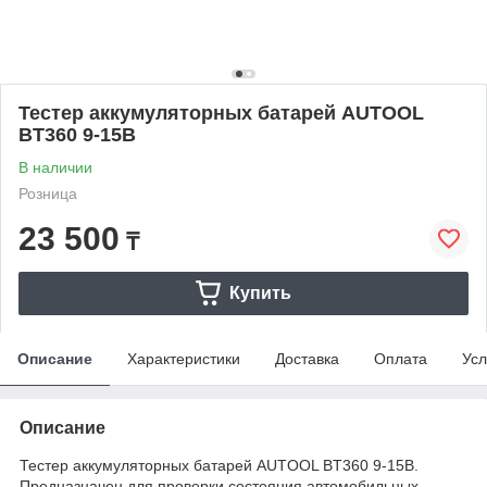
Тестер аккумуляторных батарей AUTOOL
BT360 9-15В
В наличии
Розница
23 500
₸
Купить
Описание
Характеристики
Доставка
Оплата
Усл
Описание
Тестер аккумуляторных батарей AUTOOL BT360 9-15В.
Предназначен для проверки состояния автомобильных