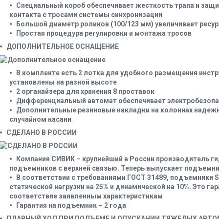
Специальный короб обеспечивает жесткость трапа и защ
контакта с тросами системы синхронизации
Большой диаметр роликов (100/123 мм) увеличивает ресу
Простая процедура регулировки и монтажа тросов
ДОПОЛНИТЕЛЬНОЕ ОСНАЩЕНИЕ
В комплекте есть 2 лотка для удобного размещения инст
установлены на разной высоте
2 органайзера для хранения 8 проставок
Дифференциальный автомат обеспечивает электробезоп
Дополнительные резиновые накладки на колоннах надеж
случайном касани
СДЕЛАНО В РОССИИ
Компания СИВИК – крупнейший в России производитель г
подъемников с верхней связью. Теперь выпускает подъем
В соответствии с требованиями ГОСТ 31489, подъемники S
статической нагрузки на 25% и динамической на 10%. Это га
соответствие заявленным характеристикам
Гарантия на подъемник – 2 года
ПЛАВНЫЙ ХОД ПРИ ПОДЪЕМЕ И ОПУСКАНИИ ТЯЖЕЛЫХ АВТ