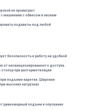
узкой не провисают
с машинами с обвесом и низким
ировать подхваты под любой
ует безопасность и работу на удобной
я от несанкционированного доступа.
 стопор при разгерметизации
при подъеме каретки. Широкие
при высоких нагрузках
т равномерный подъем и опускание