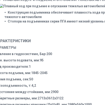
Конструкция подъемника обеспечивает плавность хода пр
тяжелого автомобиля
Стопора на подъемниках серии ПГА имеют низкий уровень
АРАКТЕРИСТИКИ
РАМЕТРЫ
вление в гидросистеме, Бар:200
н. высота подхвата, мм:95
д производителя:1
сота подъема, мм:1845-2045
емя подъема, сек:50
узоподъемность, т:4,2
сстояние между стойками, мм:2900
баритные размеры, мм:2713х3612х3122
баритные размеры упаковки (ДхШхВ), мм:2980х560х1000