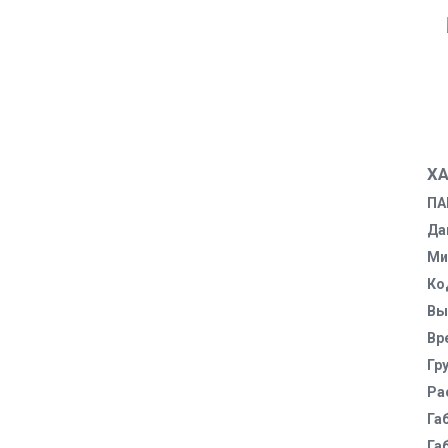
Х
ПА
Да
Ми
Ко
Вы
Вр
Гр
Ра
Га
Га