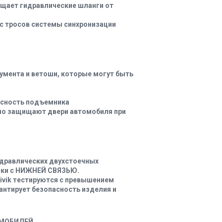
ищает гидравлические шланги от
рс тросов системы синхронизации
румента и ветоши, которые могут быть
асность подъемника
но защищают двери автомобиля при
идравлических двухстоечных
ники с НИЖНЕЙ СВЯЗЬЮ.
ivik тестируются с превышением
рантирует безопасность изделия и
ОМОБИЛЕЙ