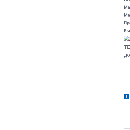
Ма
Ма
Пр
Вы
Т
ДО