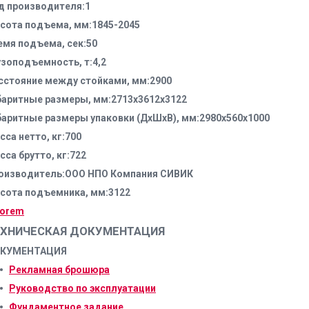
д производителя:1
сота подъема, мм:1845-2045
емя подъема, сек:50
узоподъемность, т:4,2
сстояние между стойками, мм:2900
баритные размеры, мм:2713х3612х3122
баритные размеры упаковки (ДхШхВ), мм:2980х560х1000
сса нетто, кг:700
сса брутто, кг:722
оизводитель:ООО НПО Компания СИВИК
сота подъемника, мм:3122
ЕХНИЧЕСКАЯ ДОКУМЕНТАЦИЯ
КУМЕНТАЦИЯ
Рекламная брошюра
Руководство по эксплуатации
Фундаментное задание