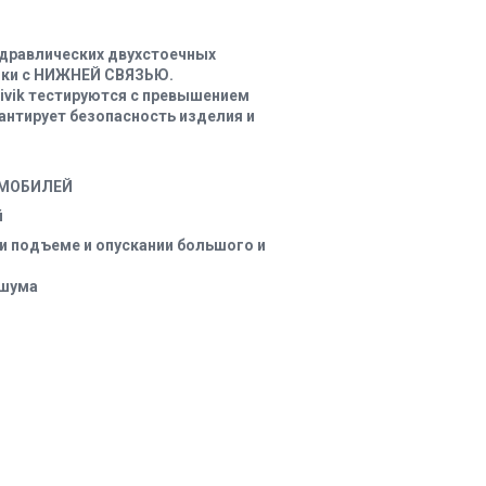
идравлических двухстоечных
ники с НИЖНЕЙ СВЯЗЬЮ.
ivik тестируются с превышением
рантирует безопасность изделия и
ОМОБИЛЕЙ
и подъеме и опускании большого и
 шума