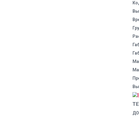
Ко
Вы
Вр
Гр
Ра
Га
Га
Ма
Ма
Пр
Вы
Т
ДО