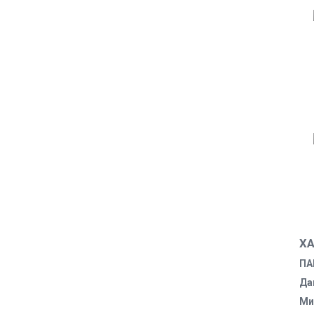
Х
ПА
Да
Ми