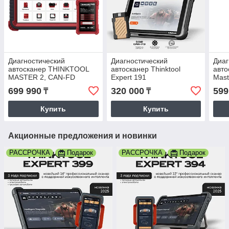
Диагностический
Диагностический
Диаг
автосканер THINKTOOL
автосканер Thinktool
авт
MASTER 2, CAN-FD
Expert 191
Mast
699 990
320 000
599
₸
₸
Купить
Купить
Акционные предложения и новинки
РАССРОЧКА
Подарок
РАССРОЧКА
Подарок