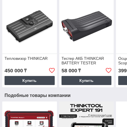
Тепловизор THINKCAR
Тестер АКБ THINKCAR
Осц
BATTERY TESTER
Scop
450 000
58 000
399
₸
₸
Купить
Купить
Подобные товары компании