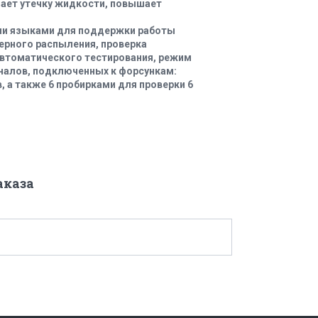
ает утечку жидкости, повышает
ми языками для поддержки работы
мерного распыления, проверка
автоматического тестирования, режим
налов, подключенных к форсункам:
 а также 6 пробирками для проверки 6
аказа