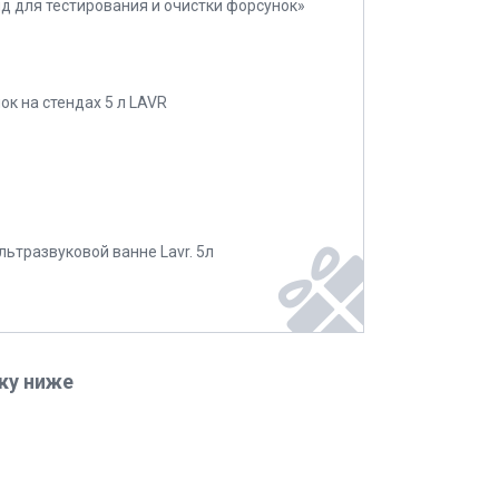
нд для тестирования и очистки форсунок»
к на стендах 5 л LAVR
льтразвуковой ванне Lavr. 5л
ку ниже