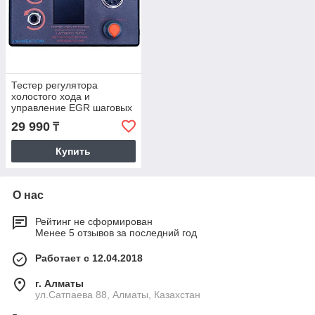
Тестер регулятора
холостого хода и
управление EGR шаговых
типов 4- контактные (ВАЗ,
29 990
₸
GM, Renault и другие)
Купить
О нас
Рейтинг не сформирован
Менее 5 отзывов за последний год
Работает с 12.04.2018
г. Алматы
ул.Сатпаева 88, Алматы, Казахстан