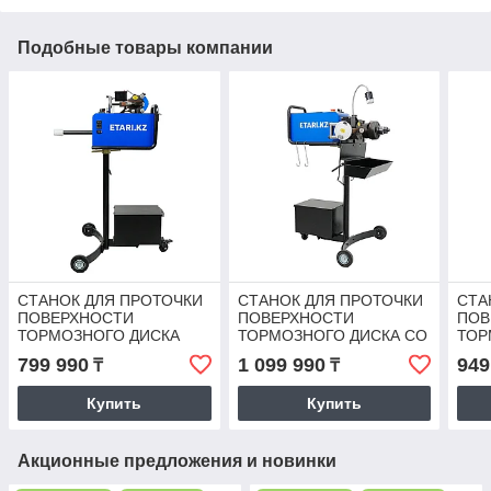
Подобные товары компании
СТАНОК ДЛЯ ПРОТОЧКИ
СТАНОК ДЛЯ ПРОТОЧКИ
СТА
ПОВЕРХНОСТИ
ПОВЕРХНОСТИ
ПОВ
ТОРМОЗНОГО ДИСКА
ТОРМОЗНОГО ДИСКА СО
ТОР
БЕЗ СНЯТИЯ С
СНЯТИЕМ И БЕЗ
СНЯ
799 990
1 099 990
949
₸
₸
АВТОМОБИЛЯ ETARI S-80
СНЯТИЯ С АВТОМОБИЛЯ
СНЯ
ETARI S-100 PLUS
ETAR
Купить
Купить
Акционные предложения и новинки