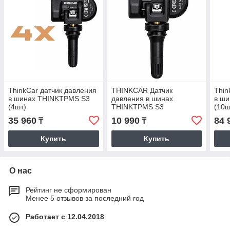
ThinkCar датчик давления
THINKCAR Датчик
Thin
в шинах THINKTPMS S3
давления в шинах
в ш
(4шт)
THINKTPMS S3
(10ш
35 960
10 990
84 
₸
₸
Купить
Купить
О нас
Рейтинг не сформирован
Менее 5 отзывов за последний год
Работает с 12.04.2018