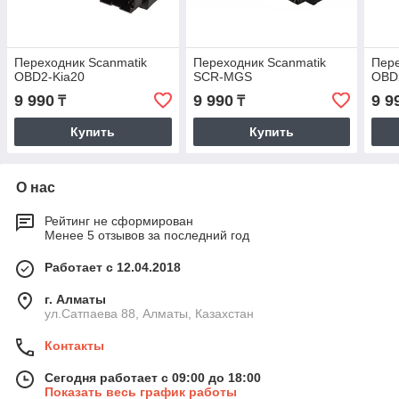
Переходник Scanmatik
Переходник Scanmatik
Пере
OBD2-Kia20
SCR-MGS
OBD2
9 990
9 990
9 9
₸
₸
Купить
Купить
О нас
Рейтинг не сформирован
Менее 5 отзывов за последний год
Работает с 12.04.2018
г. Алматы
ул.Сатпаева 88, Алматы, Казахстан
Контакты
Сегодня работает с 09:00 до 18:00
Показать весь график работы