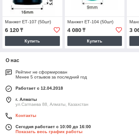
Манжет ЕТ-107 (50шт)
Манжет ЕТ-104 (50шт)
Манж
6 120
4 080
3 0
₸
₸
Купить
Купить
О нас
Рейтинг не сформирован
Менее 5 отзывов за последний год
Работает с 12.04.2018
г. Алматы
ул.Сатпаева 88, Алматы, Казахстан
Контакты
Сегодня работает с 10:00 до 16:00
Показать весь график работы