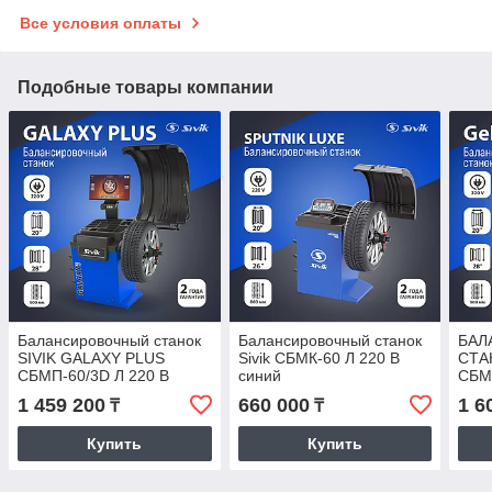
Все условия оплаты
Подобные товары компании
Балансировочный станок
Балансировочный станок
БАЛ
SIVIK GALAXY PLUS
Sivik СБМК-60 Л 220 В
СТА
СБМП-60/3D Л 220 В
синий
СБМП
ТЛУ
1 459 200
660 000
1 6
₸
₸
Купить
Купить