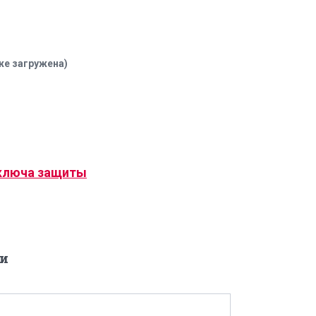
же загружена)
ключа защиты
и