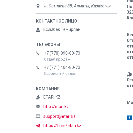
Ра
ул.Сатпаева 88, Алматы, Казахстан
По
320
Ко
Есимбек Темирлан
Бе
От
от
от
+7 (778) 090-80-70
от
Отдел продаж
+7 (771) 404-80-70
Сервисный отдел
Ди
От
от
ETARI.KZ
Мо
http://etari.kz
support@etari.kz
https://t.me/etari.kz