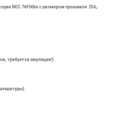
орах NEC 76F00xx с размером прошивок 256,
к, требуется эмуляция!)
мпературы).