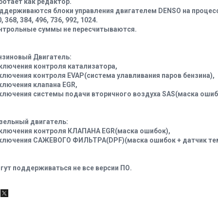
ботает как редактор.
ддерживаются блоки управления двигателем DENSO на процесс
, 368, 384, 496, 736, 992, 1024.
нтрольные суммы не пересчитываются.
нзиновый Двигатель:
ключения контроля катализатора,
ключения контроля EVAP(система улавливания паров бензина),
ключения клапана EGR,
ключения системы подачи вторичного воздуха SAS(маска ошибо
зельный двигатель:
ключения контроля КЛАПАНА EGR(маска ошибок),
ключения САЖЕВОГО ФИЛЬТРА(DPF)(маска ошибок + датчик те
гут поддерживаться не все версии ПО.