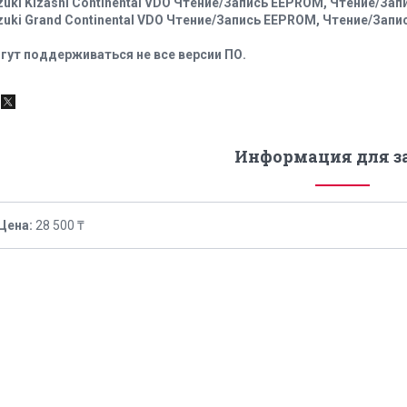
zuki Kizashi Continental VDO Чтение/Запись EEPROM, Чтение/Зап
zuki Grand Continental VDO Чтение/Запись EEPROM, Чтение/Запи
гут поддерживаться не все версии ПО.
Информация для з
Цена:
28 500 ₸