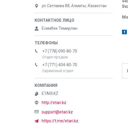
Su
ул.Сатпаева 88, Алматы, Казахстан
Su
Мо
Есимбек Темирлан
+7 (778) 090-80-70
Отдел продаж
+7 (771) 404-80-70
Сервисный отдел
ETARI.KZ
http://etari.kz
support@etari.kz
https://t.me/etari.kz