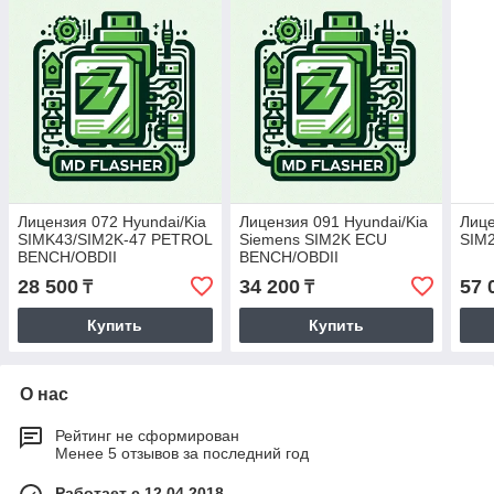
Лицензия 072 Hyundai/Kia
Лицензия 091 Hyundai/Kia
Лице
SIMK43/SIM2K-47 PETROL
Siemens SIM2K ECU
SIM2
BENCH/OBDII
BENCH/OBDII
28 500
34 200
57 
₸
₸
Купить
Купить
О нас
Рейтинг не сформирован
Менее 5 отзывов за последний год
Работает с 12.04.2018