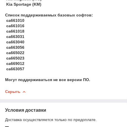
Kia Sportage (KM)
Список поддерживаемых базовых софтов:
ca661010
ca661016
ca661018
ca663031
ca663040
ca663056
ca665022
ca665023
ca669012
ca663057
Могут поддерживаться не все версии ПО.
Скрыть
Условия доставки
Доставка осуществляется только по предоплате.