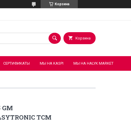
Корзина
Корзина
СЕРТИФИКАТЫ
МЫ НА KASPI
МЫ НА HALYK MARKET
5 GM
ASYTRONIC TCM