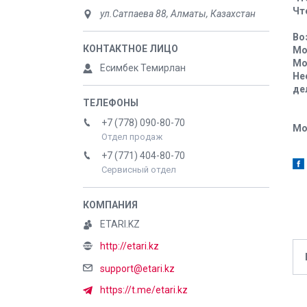
Чт
ул.Сатпаева 88, Алматы, Казахстан
Во
Мо
Мо
Есимбек Темирлан
Не
де
+7 (778) 090-80-70
Мо
Отдел продаж
+7 (771) 404-80-70
Сервисный отдел
ETARI.KZ
http://etari.kz
support@etari.kz
https://t.me/etari.kz