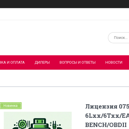
ВКА И ОПЛАТА
ДИЛЕРЫ
ВОПРОСЫ И ОТВЕТЫ
НОВОСТИ
Лицензия 07
Новинка
6Lxx/6Txx/E
BENCH/OBDII