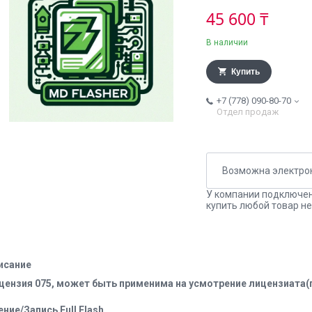
45 600 ₸
В наличии
Купить
+7 (778) 090-80-70
Отдел продаж
У компании подключен
купить любой товар не
исание
цензия 075, может быть применима на усмотрение лицензиата(п
ение/Запись Full Flash