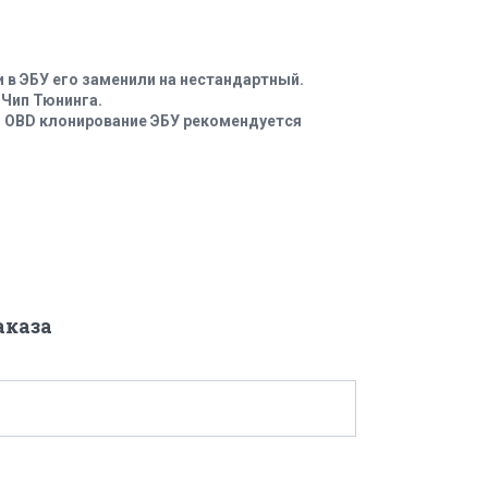
и в ЭБУ его заменили на нестандартный.
 Чип Тюнинга.
по OBD клонирование ЭБУ рекомендуется
аказа