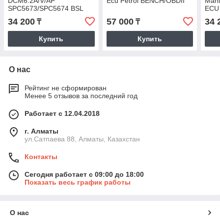
DCM6.2A/V/AP
Ecu Petrol BENCH/OBDII
Mahi
SPC5673/SPC5674 BSL
ECU
34 200
57 000
34 
₸
₸
Купить
Купить
О нас
Рейтинг не сформирован
Менее 5 отзывов за последний год
Работает с 12.04.2018
г. Алматы
ул.Сатпаева 88, Алматы, Казахстан
Контакты
Сегодня работает с 09:00 до 18:00
Показать весь график работы
О нас