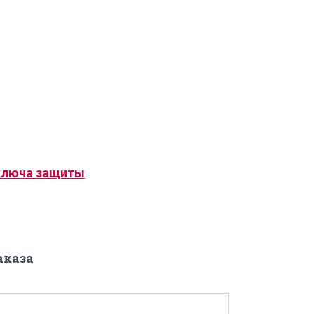
ключа защиты
аказа