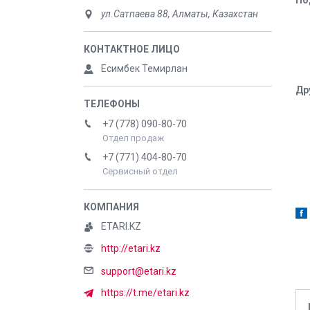
По
ул.Сатпаева 88, Алматы, Казахстан
Есимбек Темирлан
Др
+7 (778) 090-80-70
Отдел продаж
+7 (771) 404-80-70
Сервисный отдел
ETARI.KZ
http://etari.kz
support@etari.kz
https://t.me/etari.kz