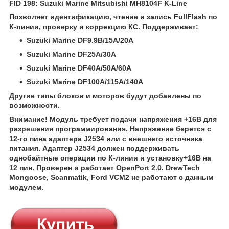
FID 198: Suzuki Marine Mitsubishi MH8104F K-Line
Позволяет идентификацию, чтение и запись FullFlash по
К-линии, проверку и коррекцию КС. Поддерживает:
Suzuki Marine DF9.9B/15A/20A
Suzuki Marine DF25A/30A
Suzuki Marine DF40A/50A/60A
Suzuki Marine DF100A/115A/140A
Другие типы блоков и моторов будут добавлены по
возможности.
Внимание! Модуль требует подачи напряжения +16В для
разрешения программирования. Напряжение берется с
12-го пина адаптера J2534 или с внешнего источника
питания. Адаптер J2534 должен поддерживать
однобайтные операции по К-линии и установку+16В на
12 пин. Проверен и работает OpenPort 2.0. DrewTech
Mongoose, Scanmatik, Ford VCM2 не работают с данным
модулем.