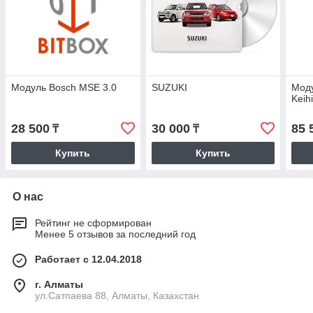
Модуль Bosch MSE 3.0
SUZUKI
Моду
Keih
28 500
30 000
85 
₸
₸
Купить
Купить
О нас
Рейтинг не сформирован
Менее 5 отзывов за последний год
Работает с 12.04.2018
г. Алматы
ул.Сатпаева 88, Алматы, Казахстан