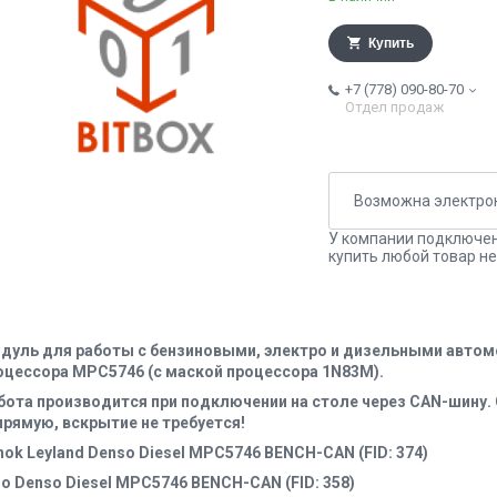
Купить
+7 (778) 090-80-70
Отдел продаж
У компании подключен
купить любой товар не
дуль для работы с бензиновыми, электро и дизельными автомо
оцессора MPC5746 (c маской процессора 1N83M).
бота производится при подключении на столе через CAN-шину.
прямую, вскрытие не требуется!
hok Leyland Denso Diesel MPC5746 BENCH-CAN (FID: 374)
no Denso Diesel MPC5746 BENCH-CAN (FID: 358)