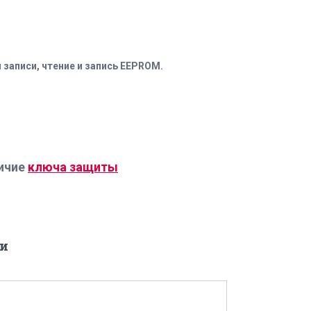
 записи, чтение и запись EEPROM.
чие
ключа защиты
и