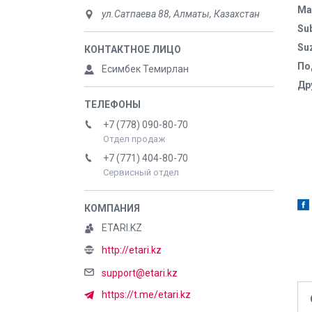
Ma
ул.Сатпаева 88, Алматы, Казахстан
Su
Su
По
Есимбек Темирлан
Др
+7 (778) 090-80-70
Отдел продаж
+7 (771) 404-80-70
Д
Сервисный отдел
ETARI.KZ
http://etari.kz
support@etari.kz
https://t.me/etari.kz