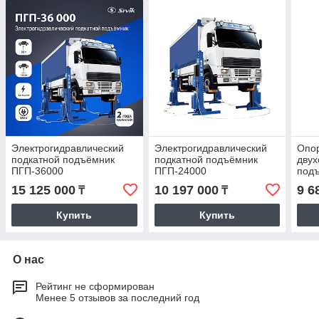
Электрогидравлический
Электрогидравлический
Опор
подкатной подъёмник
подкатной подъёмник
двух
ПГП-36000
ПГП-24000
под
трёх
15 125 000
10 197 000
9 6
₸
₸
Купить
Купить
О нас
Рейтинг не сформирован
Менее 5 отзывов за последний год