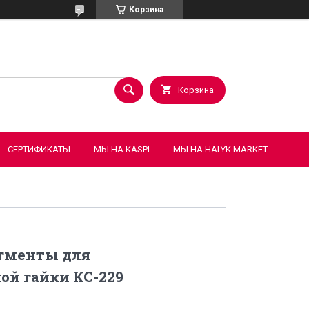
Корзина
Корзина
СЕРТИФИКАТЫ
МЫ НА KASPI
МЫ НА HALYK MARKET
егменты для
ой гайки КС-229