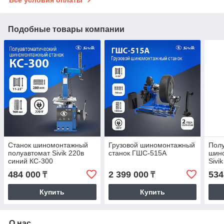
Все условия оплаты
Подобные товары компании
Станок шиномонтажный
Грузовой шиномонтажный
Полу
полуавтомат Sivik 220в
станок ГШС-515А
шин
синий КС-300
Sivi
484 000
2 399 000
534
₸
₸
Купить
Купить
О нас