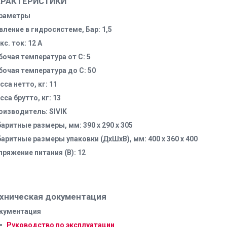
АРАКТЕРИСТИКИ
раметры
вление в гидросистеме, Бар: 1,5
с. ток: 12 А
бочая температура от С: 5
бочая температура до С: 50
сса нетто, кг: 11
сса брутто, кг: 13
оизводитель: SIVIK
баритные размеры, мм: 390 х 290 х 305
баритные размеры упаковки (ДхШхВ), мм: 400 х 360 х 400
пряжение питания (В): 12
хническая документация
кументация
Руководство по эксплуатации