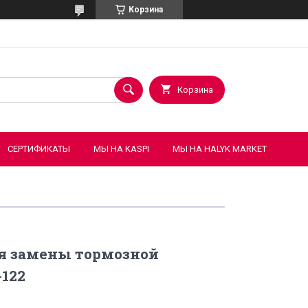
Корзина
Корзина
СЕРТИФИКАТЫ
МЫ НА KASPI
МЫ НА HALYK MARKET
ля замены тормозной
122