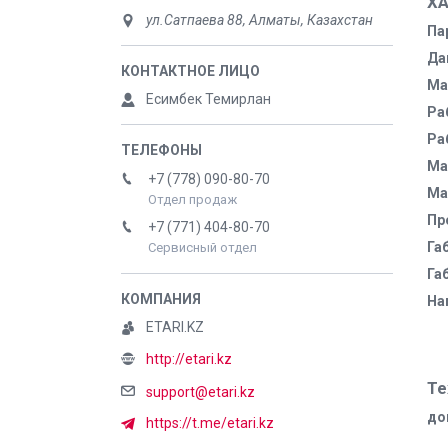
Х
ул.Сатпаева 88, Алматы, Казахстан
Па
Да
Мак
Есимбек Темирлан
Ра
Ра
Ма
+7 (778) 090-80-70
Ма
Отдел продаж
Пр
+7 (771) 404-80-70
Га
Сервисный отдел
Га
На
ETARI.KZ
http://etari.kz
Те
support@etari.kz
до
https://t.me/etari.kz