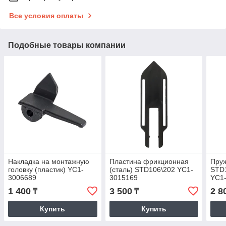
Все условия оплаты
Подобные товары компании
Накладка на монтажную
Пластина фрикционная
Пруж
головку (пластик) YC1-
(сталь) STD106\202 YC1-
STD
3006689
3015169
YC1
1 400
3 500
2 8
₸
₸
Купить
Купить