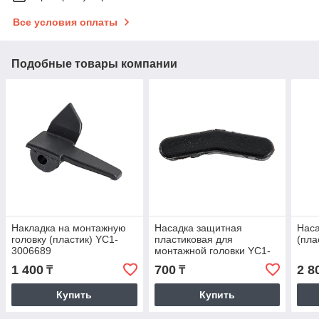
Все условия оплаты
Подобные товары компании
Накладка на монтажную
Насадка защитная
Наса
головку (пластик) YC1-
пластиковая для
(пла
3006689
монтажной головки YC1-
3013650
1 400
700
2 8
₸
₸
Купить
Купить