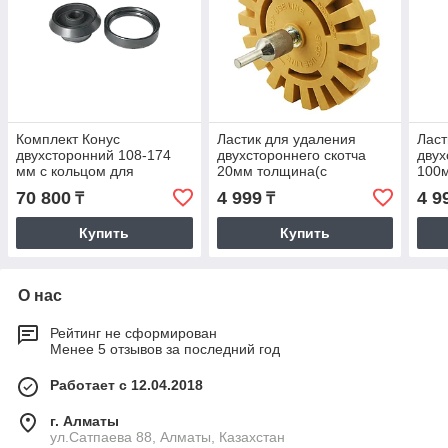
Комплект Конус
Ластик для удаления
Ласт
двухсторонний 108-174
двухстороннего скотча
двух
мм с кольцом для
20мм толщина(с
100
балансировочных станков
перфорацией)
70 800
4 999
4 9
₸
₸
КС-234
Купить
Купить
О нас
Рейтинг не сформирован
Менее 5 отзывов за последний год
Работает с 12.04.2018
г. Алматы
ул.Сатпаева 88, Алматы, Казахстан