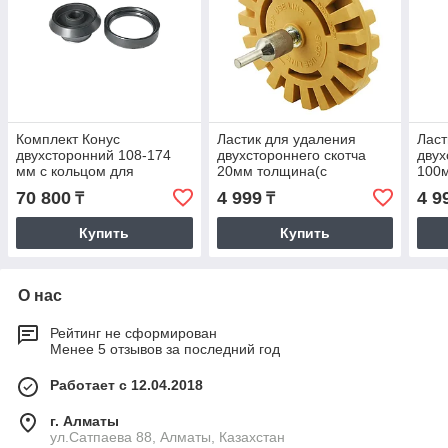
Комплект Конус
Ластик для удаления
Ласт
двухсторонний 108-174
двухстороннего скотча
двух
мм с кольцом для
20мм толщина(с
100
балансировочных станков
перфорацией)
70 800
4 999
4 9
₸
₸
КС-234
Купить
Купить
О нас
Рейтинг не сформирован
Менее 5 отзывов за последний год
Работает с 12.04.2018
г. Алматы
ул.Сатпаева 88, Алматы, Казахстан