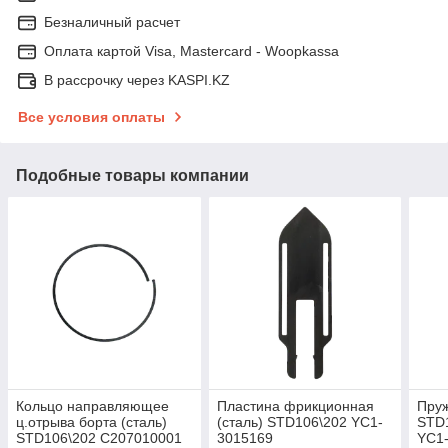
Безналичный расчет
Оплата картой Visa, Mastercard - Woopkassa
В рассрочку через KASPI.KZ
Все условия оплаты
Подобные товары компании
Кольцо направляющее
Пластина фрикционная
Пруж
ц.отрыва борта (сталь)
(сталь) STD106\202 YC1-
STD
STD106\202 C207010001
3015169
YC1