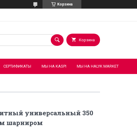
Корзина
Корзина
СЕРТИФИКАТЫ
МЫ НА KASPI
МЫ НА HALYK MARKET
итный универсальный 350
ым шарниром