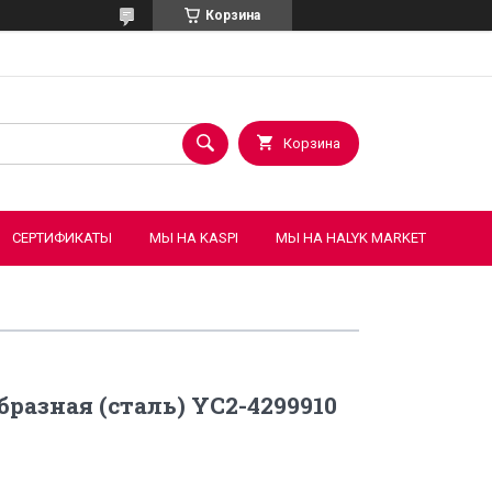
Корзина
Корзина
СЕРТИФИКАТЫ
МЫ НА KASPI
МЫ НА HALYK MARKET
разная (сталь) YC2-4299910