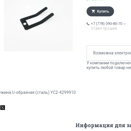
Купить
+7 (778) 090-80-70
Отдел продаж
У компании подключен
купить любой товар не
ужина U-образная (сталь) YC2-4299910
Информация для з