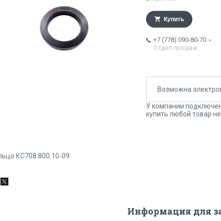
Купить
+7 (778) 090-80-70
Отдел продаж
У компании подключен
купить любой товар не
льцо КС708.800.10-09
Информация для з