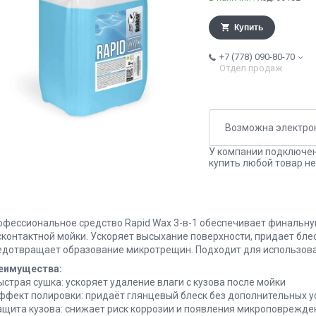
Купить
+7 (778) 090-80-70
Отдел продаж
У компании подключен
купить любой товар не
офессиональное средство Rapid Wax 3-в-1 обеспечивает финальну
сконтактной мойки. Ускоряет высыхание поверхности, придает блес
едотвращает образование микротрещин. Подходит для использован
еимущества:
ыстрая сушка: ускоряет удаление влаги с кузова после мойки
Эффект полировки: придаёт глянцевый блеск без дополнительных у
Защита кузова: снижает риск коррозии и появления микроповрежде