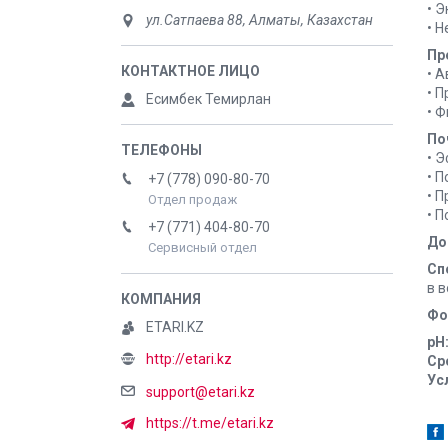
• 
ул.Сатпаева 88, Алматы, Казахстан
• 
Пр
• 
• 
Есимбек Темирлан
• 
По
• 
• 
+7 (778) 090-80-70
• 
Отдел продаж
• 
+7 (771) 404-80-70
До
Сервисный отдел
Сп
в 
Фо
ETARI.KZ
pH
http://etari.kz
Ср
Ус
support@etari.kz
https://t.me/etari.kz