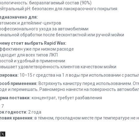
Экологичность: биоразлагаемый состав (90%)
Нейтральный pH: безопасен для лакокрасочного покрытия
едназначено для:
Автомоек и детейлинг-центров
Профессионального ухода за автомобилями
Финальной обработки после бесконтактной или ручной мойки
чему стоит выбрать Rapid Wax:
Эффективен уже при низком расходе
Подходит для всех типов ЛКП
Простой и удобный в применении
Повышает удовлетворённость клиентов качеством мойки
зировка:
10–15 г средства на 1 л воды при использовании с расп
особ применения:
Встряхнуть канистру перед использованием. От
воде и перемешать. Равномерно нанести на поверхность автомоби
рма поставки:
концентрат, требует разбавления
:
7
ок годности:
2 года
ловия хранения:
в тёмном, прохладном месте при температуре не н