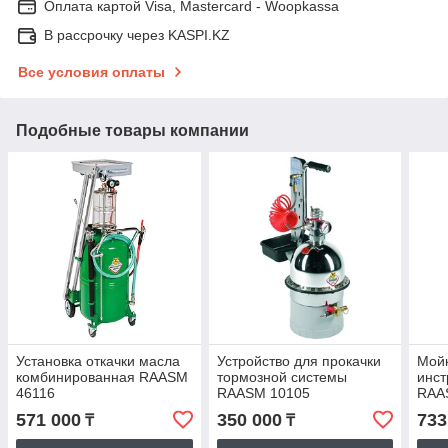
Оплата картой Visa, Mastercard - Woopkassa
В рассрочку через KASPI.KZ
Все условия оплаты
Подобные товары компании
Установка откачки масла
Устройство для прокачки
Мой
комбинированная RAASM
тормозной системы
инст
46116
RAASM 10105
RAA
571 000
350 000
733
₸
₸