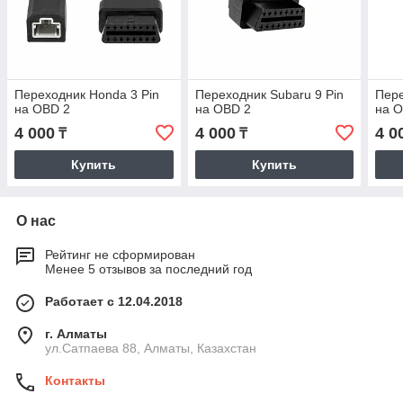
Переходник Honda 3 Pin
Переходник Subaru 9 Pin
Пере
на OBD 2
на OBD 2
на 
4 000
4 000
4 0
₸
₸
Купить
Купить
О нас
Рейтинг не сформирован
Менее 5 отзывов за последний год
Работает с 12.04.2018
г. Алматы
ул.Сатпаева 88, Алматы, Казахстан
Контакты