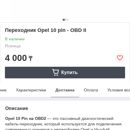
Переходник Opel 10 pin - OBD II
В наличии
Розница
4 000
₸
Купить
ние
Характеристики
Доставка
Оплата
Условия во
Описание
Opel 10 Pin на OBD2
— это пассивный диагностический
кабель-переходник, который используется для подключения
современных сканеров к автомобилям Opel и Vauxhall,