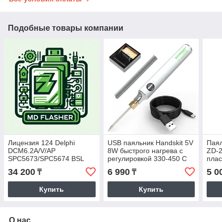
Подобные товары компании
Лицензия 124 Delphi
USB паяльник Handskit 5V
Паял
DCM6.2A/V/AP
8W быстрого нагрева с
ZD-
SPC5673/SPC5674 BSL
регулировкой 330-450 С
плас
34 200
6 990
5 0
₸
₸
Купить
Купить
О нас