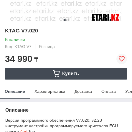
KTAG V7.020
В наличии
Код: KTAG V7
Розница
34 990
₸
Купить
Описание
Характеристики
Доставка
Оплата
Усл
Описание
Версия программного обеспечения V7.020: v2.23
инструмент настройки программируемого кристалла ECU
версии
Audi
Teo