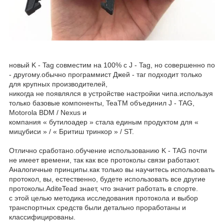
новый K - Tag совместим на 100% с J - Tag, но совершенно по
- другому.обычно программист Джей - таг подходит только
для крупных производителей,
никогда не появлялся в устройстве настройки чипа.используя
только базовые компоненты, TeaTM объединил J - TAG,
Motorola BDM / Nexus и
компания « бутилоадер » стала единым продуктом для «
мицубиси » / « Бритиш тринкор » / ST.
Отлично сработано.обучение использованию K - TAG почти
не имеет времени, так как все протоколы связи работают.
Аналогичные принципы.как только вы научитесь использовать
протокол, вы, естественно, будете использовать все другие
протоколы.AditeTead знает, что значит работать в спорте.
с этой целью методика исследования протокола и выбор
транспортных средств были детально проработаны и
классифицированы.