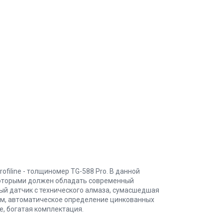
iline - толщиномер TG-588 Pro. В данной
оторыми должен обладать современный
ый датчик с технического алмаза, сумасшедшая
мм, автоматическое определение цинкованных
е, богатая комплектация.