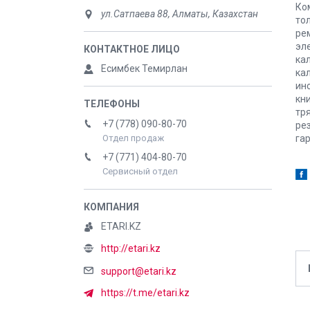
Ко
ул.Сатпаева 88, Алматы, Казахстан
то
ре
эл
кал
Есимбек Темирлан
ка
ин
кн
тр
+7 (778) 090-80-70
ре
га
Отдел продаж
+7 (771) 404-80-70
Сервисный отдел
ETARI.KZ
http://etari.kz
support@etari.kz
https://t.me/etari.kz