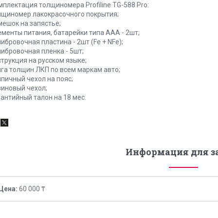
мплектация толщиномера Profiline TG-588 Pro:
лщиномер лакокрасочного покрытия;
мешок на запястье;
ементы питания, батарейки типа ААА - 2шт;
ибровочная пластина - 2шт (Fe + NFe);
либровочная пленка - 5шт;
струкция на русском языке;
ига толщин ЛКП по всем маркам авто;
япичный чехол на пояс;
зиновый чехол;
рантийный талон на 18 мес.
Информация для з
Цена:
60 000 ₸