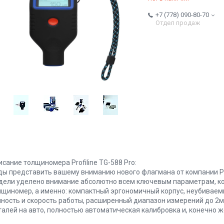
+7 (778) 090-80-70
Отдел продаж
сание толщиномера Profiline TG-588 Pro:
ды представить вашему вниманию нового флагмана от компании Prof
дели уделено внимание абсолютно всем ключевым параметрам, к
лщиномер, а именно: компактный эргономичный корпус, неубиваем
чность и скорость работы, расширенный диапазон измерений до 2
талей на авто, полностью автоматическая калибровка и, конечно ж