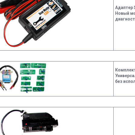
Адаптер 
Новый мо
диагност
Комплект
Универса
без испо