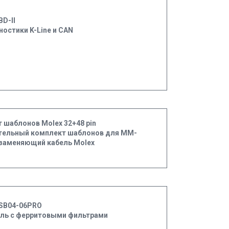
BD-II
ностики K-Line и CAN
 шаблонов Molex 32+48 pin
тельный комплект шаблонов для MM-
 заменяющий кабель Molex
SB04-06PRO
ль с ферритовыми фильтрами