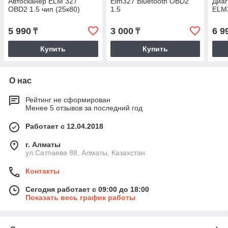
Автосканер ELM 327
Elm327 Bluetooth OBD2
Диаг
OBD2 1.5 чип (25к80)
1.5
ELM3
5 990
3 000
6 9
₸
₸
Купить
Купить
О нас
Рейтинг не сформирован
Менее 5 отзывов за последний год
Работает с 12.04.2018
г. Алматы
ул.Сатпаева 88, Алматы, Казахстан
Контакты
Сегодня работает с 09:00 до 18:00
Показать весь график работы