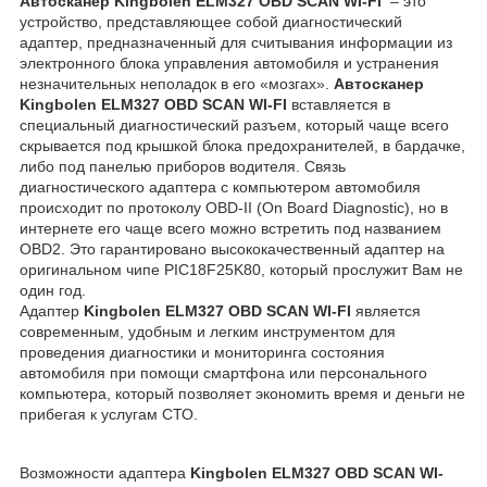
Автосканер Kingbolen ELM327 OBD SCAN WI-FI
– это
устройство, представляющее собой диагностический
адаптер, предназначенный для считывания информации из
электронного блока управления автомобиля и устранения
незначительных неполадок в его «мозгах».
Автосканер
Kingbolen ELM327 OBD SCAN WI-FI
вставляется в
специальный диагностический разъем, который чаще всего
скрывается под крышкой блока предохранителей, в бардачке,
либо под панелью приборов водителя. Связь
диагностического адаптера с компьютером автомобиля
происходит по протоколу OBD-II (On Board Diagnostic), но в
интернете его чаще всего можно встретить под названием
OBD2. Это гарантировано высококачественный адаптер на
оригинальном чипе PIC18F25K80, который прослужит Вам не
один год.
Адаптер
Kingbolen ELM327 OBD SCAN WI-FI
является
современным, удобным и легким инструментом для
проведения диагностики и мониторинга состояния
автомобиля при помощи смартфона или персонального
компьютера, который позволяет экономить время и деньги не
прибегая к услугам СТО.
Возможности адаптера
Kingbolen ELM327 OBD SCAN WI-