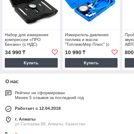
Набор для измерения
Измеритель давления
Про
компрессии «ПРО
топлива и масла
звук
Бензин» (с НДС)
"ТопливоМер Плюс" (с
АВТО
НДС)
12В 
34 990
10 990
800
₸
₸
Купить
Купить
О нас
Рейтинг не сформирован
Менее 5 отзывов за последний год
Работает с 12.04.2018
г. Алматы
ул.Сатпаева 88, Алматы, Казахстан