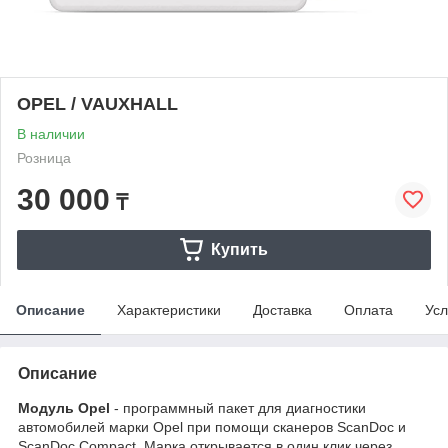
OPEL / VAUXHALL
В наличии
Розница
30 000
₸
Купить
Описание
Характеристики
Доставка
Оплата
Усл
Описание
Модуль Opel
- программный пакет для диагностики
автомобилей марки Opel при помощи сканеров ScanDoc и
ScanDoc Compact. Марка открывается в один клик через