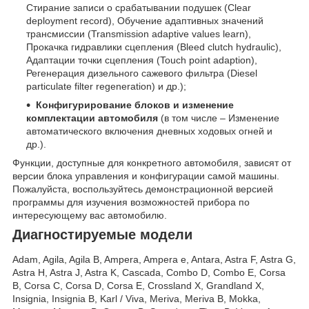
Стирание записи о срабатывании подушек (Clear
deployment record), Обучение адаптивных значений
трансмиссии (Transmission adaptive values learn),
Прокачка гидравлики сцепления (Bleed clutch hydraulic),
Адаптации точки сцепления (Touch point adaption),
Регенерация дизельного сажевого фильтра (Diesel
particulate filter regeneration) и др.);
Конфигурирование блоков и изменение
комплектации автомобиля
(в том числе – Изменение
автоматического включения дневных ходовых огней и
др.).
Функции, доступные для конкретного автомобиля, зависят от
версии блока управления и конфигурации самой машины.
Пожалуйста, воспользуйтесь демонстрационной версией
программы для изучения возможностей прибора по
интересующему вас автомобилю.
Диагностируемые модели
Adam, Agila, Agila B, Ampera, Ampera e, Antara, Astra F, Astra G,
Astra H, Astra J, Astra K, Cascada, Combo D, Combo E, Corsa
B, Corsa C, Corsa D, Corsa E, Crossland X, Grandland X,
Insignia, Insignia B, Karl / Viva, Meriva, Meriva B, Mokka,