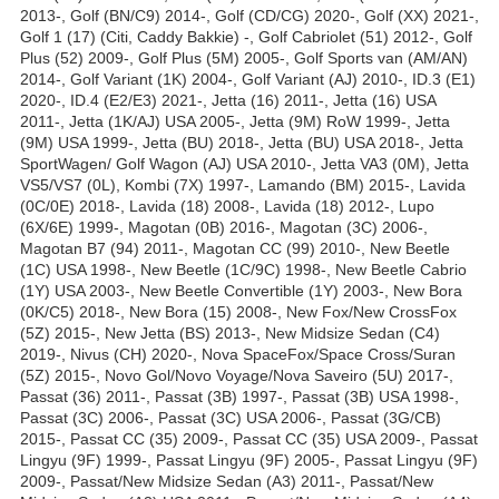
2013-, Golf (BN/C9) 2014-, Golf (CD/CG) 2020-, Golf (XX) 2021-,
Golf 1 (17) (Citi, Caddy Bakkie) -, Golf Cabriolet (51) 2012-, Golf
Plus (52) 2009-, Golf Plus (5M) 2005-, Golf Sports van (AM/AN)
2014-, Golf Variant (1K) 2004-, Golf Variant (AJ) 2010-, ID.3 (E1)
2020-, ID.4 (E2/E3) 2021-, Jetta (16) 2011-, Jetta (16) USA
2011-, Jetta (1K/AJ) USA 2005-, Jetta (9M) RoW 1999-, Jetta
(9M) USA 1999-, Jetta (BU) 2018-, Jetta (BU) USA 2018-, Jetta
SportWagen/ Golf Wagon (AJ) USA 2010-, Jetta VA3 (0M), Jetta
VS5/VS7 (0L), Kombi (7X) 1997-, Lamando (BM) 2015-, Lavida
(0C/0E) 2018-, Lavida (18) 2008-, Lavida (18) 2012-, Lupo
(6X/6E) 1999-, Magotan (0B) 2016-, Magotan (3C) 2006-,
Magotan B7 (94) 2011-, Magotan CC (99) 2010-, New Beetle
(1C) USA 1998-, New Beetle (1C/9C) 1998-, New Beetle Cabrio
(1Y) USA 2003-, New Beetle Convertible (1Y) 2003-, New Bora
(0K/C5) 2018-, New Bora (15) 2008-, New Fox/New CrossFox
(5Z) 2015-, New Jetta (BS) 2013-, New Midsize Sedan (C4)
2019-, Nivus (CH) 2020-, Nova SpaceFox/Space Cross/Suran
(5Z) 2015-, Novo Gol/Novo Voyage/Nova Saveiro (5U) 2017-,
Passat (36) 2011-, Passat (3B) 1997-, Passat (3B) USA 1998-,
Passat (3C) 2006-, Passat (3C) USA 2006-, Passat (3G/CB)
2015-, Passat CC (35) 2009-, Passat CC (35) USA 2009-, Passat
Lingyu (9F) 1999-, Passat Lingyu (9F) 2005-, Passat Lingyu (9F)
2009-, Passat/New Midsize Sedan (A3) 2011-, Passat/New