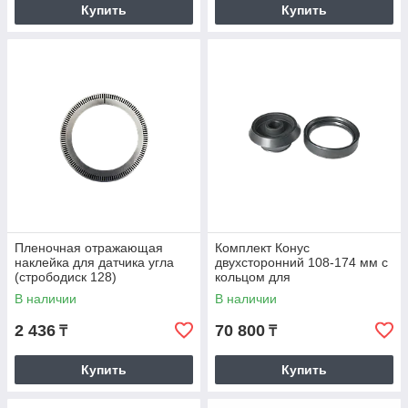
Купить
Купить
Пленочная отражающая
Комплект Конус
наклейка для датчика угла
двухсторонний 108-174 мм с
(стрободиск 128)
кольцом для
СБМП-60/3D.500.07
балансировочных станков
В наличии
В наличии
КС-234
2 436
70 800
₸
₸
Купить
Купить